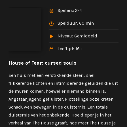
Spelers: 2-4
Spelduur: 60 min
Niveau: Gemiddeld
Leeftijd: 16+
House of Fear: cursed souls
The
taal
Een huis met een verstikkende sfeer… snel
Jouw
flikkerende lichten en intimiderende geluiden die uit
crim
de muren komen, hoewel er niemand binnen is.
vers
e
Angstaanjagend gefluister. Plotselinge boze kreten.
erin
oet
Schaduwen bewegen in de duisternis. Een totale
verz
duisternis van het onbekende. Hoe dieper je in het
stee
 het
verhaal van The House graaft, hoe meer The House je
ligt