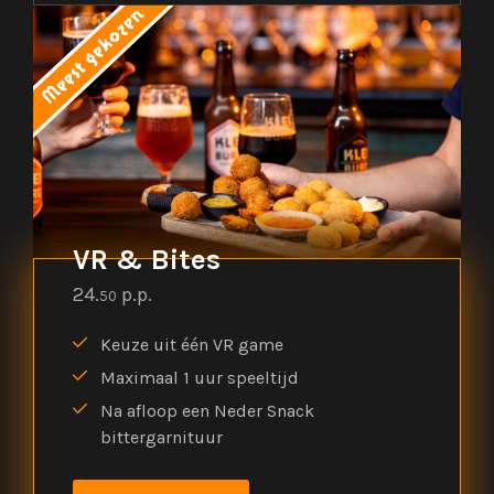
VR & Bites
24.
p.p.
50
Keuze uit één VR game
Maximaal 1 uur speeltijd
Na afloop een Neder Snack
bittergarnituur