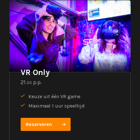
VR Only
21.
p.p.
50
Keuze uit één VR game
Maximaal 1 uur speeltijd
Reserveren