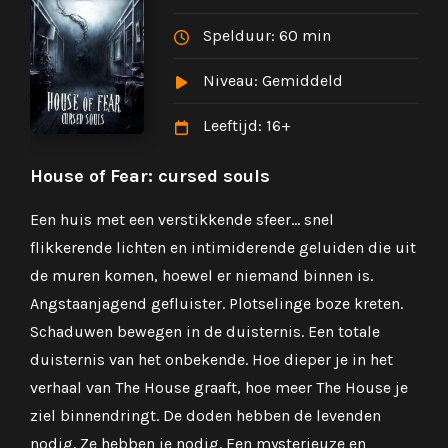
Spelduur: 60 min
Niveau: Gemiddeld
Leeftijd: 16+
House of Fear: cursed souls
The
taal
Een huis met een verstikkende sfeer… snel
Jouw
flikkerende lichten en intimiderende geluiden die uit
crim
de muren komen, hoewel er niemand binnen is.
vers
e
Angstaanjagend gefluister. Plotselinge boze kreten.
erin
oet
Schaduwen bewegen in de duisternis. Een totale
verz
duisternis van het onbekende. Hoe dieper je in het
stee
 het
verhaal van The House graaft, hoe meer The House je
ligt
ziel binnendringt. De doden hebben de levenden
nod
nodig. Ze hebben je nodig. Een mysterieuze en
naam