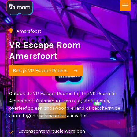
Open 
Amersfoort

VR Escape Room
Amersfoort
Bekijk VR Escape Rooms
Ontdek de VR Escape Rooms bij The VR Room in
Amersfoort. Ontsnap uit een oud, stoffig huis,
overleef op een onbewoond eiland of bescherm de
aarde tegen buitenaardse aanvallen…
Levensechte virtuele werelden