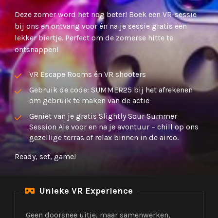
Deze zomer word het nog beter! Boek een VR-sessie
bij ons en ontvang voor én na je sessie gratis een
lekker biertje. Perfect om de zomerse hitte te
ontsnappen!
VR Escape Rooms én VR shooters
Gebruik de code: SUMMER25 bij het afrekenen
om gebruik te maken van de actie
Geniet van je gratis Slightly Sour Summer
Session Ale voor en na je avontuur – chill op ons
gezellige terras of relax binnen in de airco.
Ready, set, game!
Unieke VR Experience

Geen doorsnee uitje, maar samenwerken,