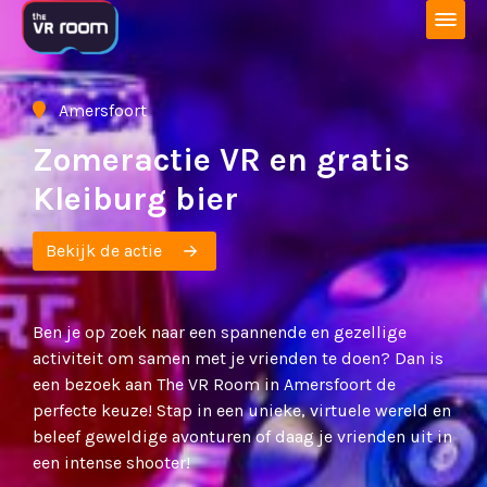
Open 
Amersfoort

Zomeractie VR en gratis
Kleiburg bier
Bekijk de actie
Ben je op zoek naar een spannende en gezellige
activiteit om samen met je vrienden te doen? Dan is
een bezoek aan The VR Room in Amersfoort de
perfecte keuze! Stap in een unieke, virtuele wereld en
beleef geweldige avonturen of daag je vrienden uit in
een intense shooter!